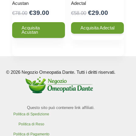
Acustan
Adectal
Original
Current
Original
Current
€
39.00
€
29.00
€
78.00
€
58.00
price
price
price
price
was:
is:
was:
is:
Acquisita
Acquisita Adectal
Acustan
€78.00.
€39.00.
€58.00.
€29.00.
© 2026 Negozio Omeopatia Dante. Tutti i diritti riservati.
Questo sito può contenere link affiliati.
Politica di Spedizione
Politica di Reso
Politica di Pagamento