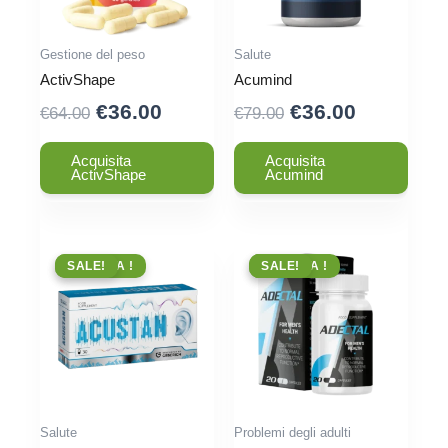
Gestione del peso
Salute
ActivShape
Acumind
Original
Current
Original
Current
€
36.00
€
36.00
€
64.00
€
79.00
price
price
price
price
was:
is:
was:
is:
Acquisita
Acquisita
ActivShape
Acumind
€64.00.
€36.00.
€79.00.
€36.00.
OFFERTA !
SALE!
OFFERTA !
SALE!
Salute
Problemi degli adulti