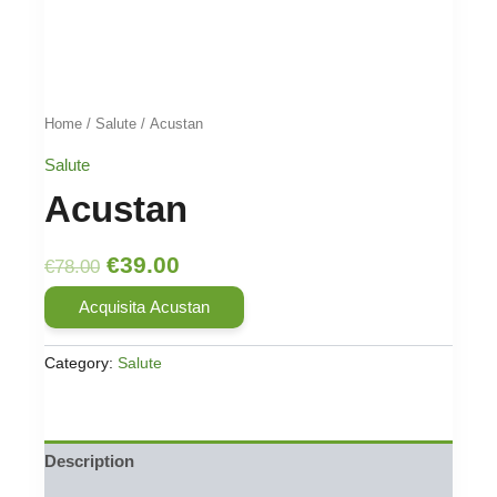
Home
/
Salute
/ Acustan
Salute
Acustan
Original
Current
€
39.00
€
78.00
price
price
Acquisita Acustan
was:
is:
€78.00.
€39.00.
Category:
Salute
Description