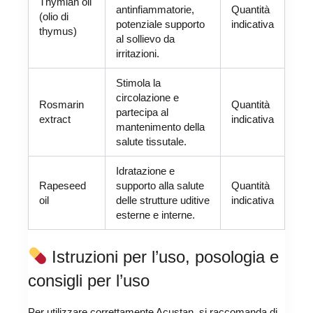
Thymian oil
antinfiammatorie,
Quantità
(olio di
potenziale supporto
indicativa
thymus)
al sollievo da
irritazioni.
Stimola la
circolazione e
Rosmarin
Quantità
partecipa al
extract
indicativa
mantenimento della
salute tissutale.
Idratazione e
Rapeseed
supporto alla salute
Quantità
oil
delle strutture uditive
indicativa
esterne e interne.
Istruzioni per l’uso, posologia e
consigli per l’uso
Per utilizzare correttamente Acustan, si raccomanda di